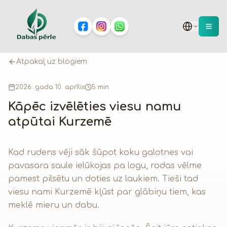
Atpakaļ uz blogiem
2026. gada 10. aprīlis
5 min
Kāpēc izvēlēties viesu namu
atpūtai Kurzemē
Kad rudens vēji sāk šūpot koku galotnes vai
pavasara saule ielūkojas pa logu, rodas vēlme
pamest pilsētu un doties uz laukiem. Tieši tad
viesu nami Kurzemē kļūst par glābiņu tiem, kas
meklē mieru un dabu.