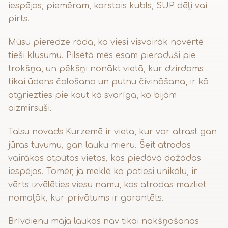
iespējas, piemēram, karstais kubls, SUP dēļi vai
pirts.
Mūsu pieredze rāda, ka viesi visvairāk novērtē
tieši klusumu. Pilsētā mēs esam pieraduši pie
trokšņa, un pēkšņi nonākt vietā, kur dzirdams
tikai ūdens čalošana un putnu čivināšana, ir kā
atgriezties pie kaut kā svarīga, ko bijām
aizmirsuši.
Talsu novads Kurzemē ir vieta, kur var atrast gan
jūras tuvumu, gan lauku mieru. Šeit atrodas
vairākas atpūtas vietas, kas piedāvā dažādas
iespējas. Tomēr, ja meklē ko patiesi unikālu, ir
vērts izvēlēties viesu namu, kas atrodas mazliet
nomaļāk, kur privātums ir garantēts.
Brīvdienu māja laukos nav tikai nakšņošanas