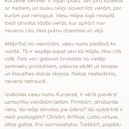
Kurzeme vienmēr ir bijusi īpaša. Šeit jūra satiekas
ar mežiem, un lauku celiņi aizved līdz vietām, par
kurām pat nenojauti. Viesu mājas šajā novadā
bieži atrodas tādās vietās, kur apkārt nav
neviena cita, tikai putnu dziesmas un vējš.
Atšķirībā no viesnīcām, viesu nams piedāvā ko
vairāk. Tā ir iespēja sajust sevi kā mājās, tikai citā
vidē. Pats vari gatavot brokastis no vietējo
zemnieku produktiem, vakaros sēdēt uz terases
un klausīties dabas skaņas. Nekas nesteidzina,
neviens netraucē.
Izvēloties viesu namu Kurzemē, ir vērts pievērst
uzmanību vairākām lietām. Pirmkārt, atrašanās
vieta. Vai māja atrodas pie ūdens? Vai apkārtnē ir
meži pastaigām? Otrkārt, ērtības. Laba virtuve,
siltas gultas, tīra vannasistaba. Treškārt, papildu