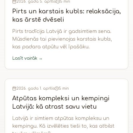
2026. gada 5. aprīlis
5 min
Pirts un karstais kubls: relaksācija,
kas ārstē dvēseli
Pirts tradīcija Latvijā ir gadsimtiem sena.
Mūsdienās tai pievienojas karstais kubls,
kas padara atpūtu vēl īpašāku.
Lasīt vairāk →
2026. gada 1. aprīlis
5 min
Atpūtas kompleksi un kempingi
Latvijā: kā atrast savu vietu
Latvijā ir simtiem atpūtas kompleksu un
kempingu. Kā izvēlēties tieši to, kas atbilst