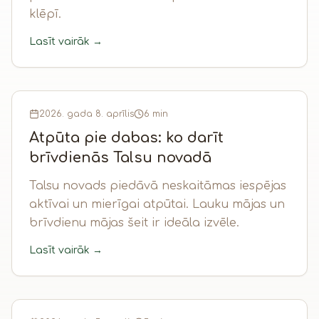
klēpī.
Lasīt vairāk →
2026. gada 8. aprīlis
6 min
Atpūta pie dabas: ko darīt
brīvdienās Talsu novadā
Talsu novads piedāvā neskaitāmas iespējas
aktīvai un mierīgai atpūtai. Lauku mājas un
brīvdienu mājas šeit ir ideāla izvēle.
Lasīt vairāk →