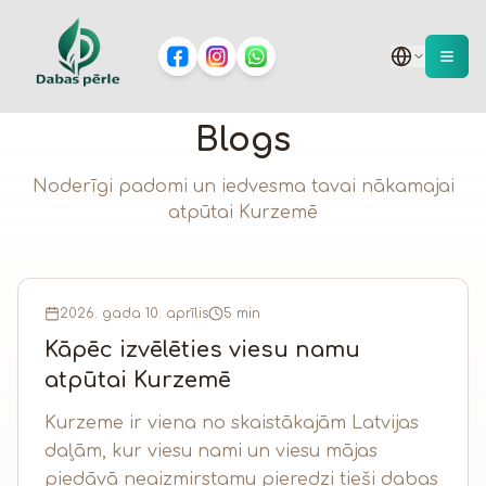
Blogs
Noderīgi padomi un iedvesma tavai nākamajai
atpūtai Kurzemē
2026. gada 10. aprīlis
5 min
Kāpēc izvēlēties viesu namu
atpūtai Kurzemē
Kurzeme ir viena no skaistākajām Latvijas
daļām, kur viesu nami un viesu mājas
piedāvā neaizmirstamu pieredzi tieši dabas